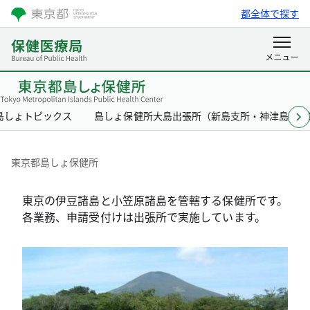
都全体で探す
島しょトピックス
島しょ保健所大島出張所（新島支所・神津島支所
東京都島しょ保健所
東京の伊豆諸島と小笠原諸島を管轄する保健所です。
各業務、申請受付けは出張所で実施しています。