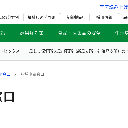
音声読み上
局の分野別
福祉局の分野別
組織情報
採用情報
届
政策
感染症対策
食品・医薬品の安全
生活
トピックス
島しょ保健所大島出張所（新島支所・神津島支所）の
請窓口
各種申請窓口
窓口