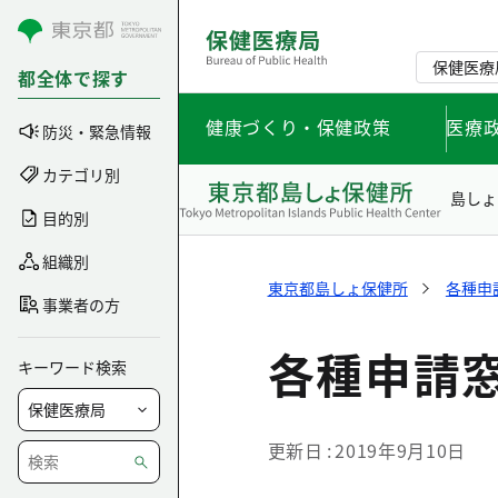
コンテンツにスキップ
保健医療
都全体で探す
健康づくり・保健政策
医療
防災・緊急情報
カテゴリ別
島しょ
目的別
組織別
東京都島しょ保健所
各種申
事業者の方
各種申請
キーワード検索
更新日
2019年9月10日