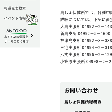
報道発表検索
島しょ保健所では、各種申
イベント情報
詳細については、下記に直
大島出張所 04992－2－143
新島支所 04992－5－1600
おすすめの情報を
神津島支所 04992－8－088
テーマごとに発信
三宅出張所 04994－2－018
八丈出張所 04996－2－129
小笠原出張所 04998－2－2
お問い合わせ
島しょ保健所総務課