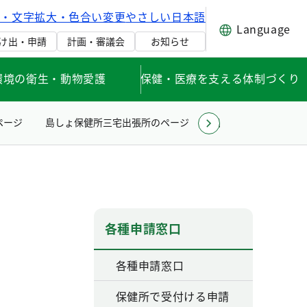
げ・文字拡大・色合い変更
やさしい日本語
Language
け出・申請
計画・審議会
お知らせ
環境の衛生・動物愛護
保健・医療を支える体制づくり
ページ
島しょ保健所三宅出張所のページ
島しょ保健所八丈出
各種申請窓口
各種申請窓口
保健所で受付ける申請