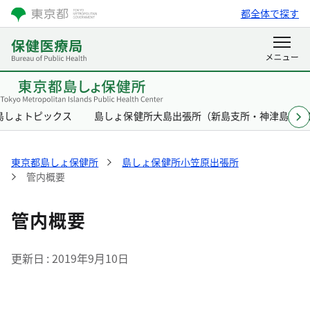
都全体で探す
島しょトピックス
島しょ保健所大島出張所（新島支所・神津島支所
東京都島しょ保健所
島しょ保健所小笠原出張所
管内概要
管内概要
更新日
2019年9月10日