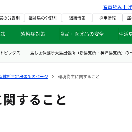
音声読み上
局の分野別
福祉局の分野別
組織情報
採用情報
届
政策
感染症対策
食品・医薬品の安全
生活
トピックス
島しょ保健所大島出張所（新島支所・神津島支所）の
保健所三宅出張所のページ
環境衛生に関すること
に関すること