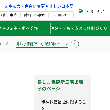
げ・文字拡大・色合い変更
やさしい日本語
Language
け出・申請
計画・審議会
お知らせ
環境の衛生・動物愛護
保健・医療を支える体制づくり
ページ
島しょ保健所三宅出張所のページ
島しょ保健所八丈出
島しょ保健所三宅出張
所のページ
精神保健福祉に関するこ
と