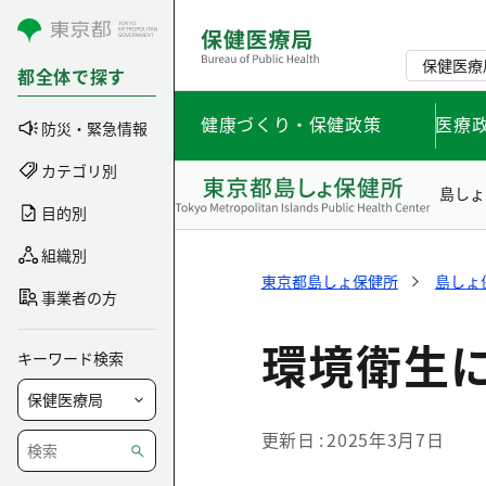
コンテンツにスキップ
保健医療
都全体で探す
健康づくり・保健政策
医療
防災・緊急情報
カテゴリ別
島しょ
目的別
組織別
東京都島しょ保健所
島しょ
事業者の方
環境衛生
キーワード検索
更新日
2025年3月7日