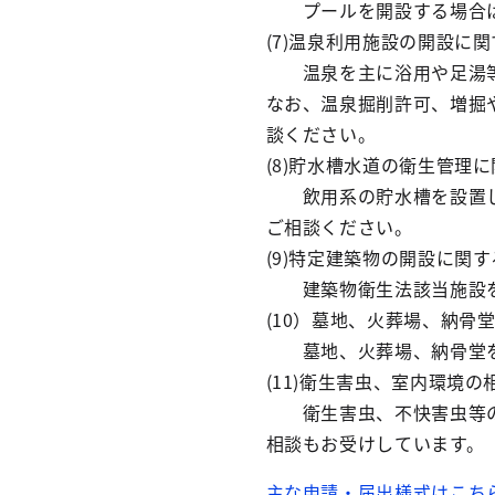
プールを開設する場合は
(7)温泉利用施設の開設に
温泉を主に浴用や足湯等
なお、温泉掘削許可、増掘
談ください。
(8)貯水槽水道の衛生管理
飲用系の貯水槽を設置し
ご相談ください。
(9)特定建築物の開設に関
建築物衛生法該当施設を
(10）墓地、火葬場、納骨
墓地、火葬場、納骨堂を
(11)衛生害虫、室内環境の
衛生害虫、不快害虫等の
相談もお受けしています。
主な申請・届出様式はこち