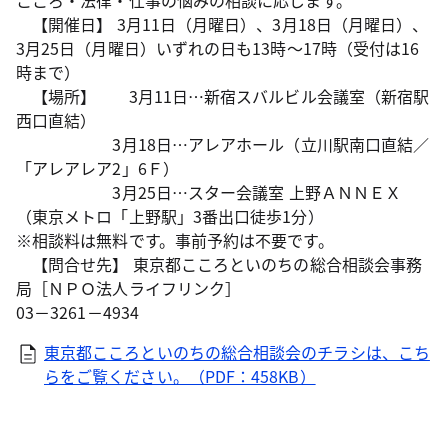
こころ・法律・仕事の悩みの相談に応じます。
【開催日】 3月11日（月曜日）、3月18日（月曜日）、
3月25日（月曜日）いずれの日も13時～17時（受付は16
時まで）
【場所】 3月11日…新宿スバルビル会議室（新宿駅
西口直結）
3月18日…アレアホール（立川駅南口直結／
「アレアレア2」6Ｆ）
3月25日…スター会議室 上野ＡＮＮＥＸ
（東京メトロ「上野駅」3番出口徒歩1分）
※相談料は無料です。事前予約は不要です。
【問合せ先】 東京都こころといのちの総合相談会事務
局［ＮＰＯ法人ライフリンク］
03－3261－4934
東京都こころといのちの総合相談会のチラシは、こち
らをご覧ください。（PDF：458KB）