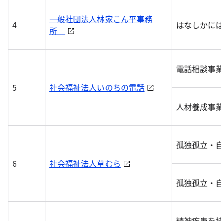
一般社団法人林家こん平事務
4
はなしかに
所
電話相談事
5
社会福祉法人いのちの電話
人材養成事
孤独孤立・
6
社会福祉法人草むら
孤独孤立・
精神疾患を