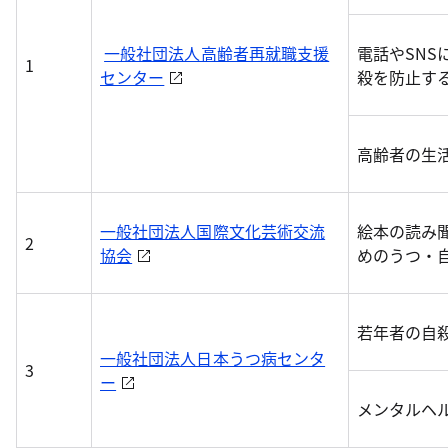
一般社団法人高齢者再就職支援
電話やSN
1
センター
殺を防止す
高齢者の生
一般社団法人国際文化芸術交流
絵本の読み
2
協会
めのうつ・
若年者の自
一般社団法人日本うつ病センタ
3
ー
メンタルヘ