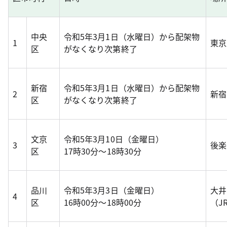
中央
令和5年3月1日（水曜日）から配架物
1
東京
区
がなくなり次第終了
新宿
令和5年3月1日（水曜日）から配架物
2
新宿
区
がなくなり次第終了
文京
令和5年3月10日（金曜日）
3
後楽
区
17時30分～18時30分
品川
令和5年3月3日（金曜日）
大井
4
区
16時00分～18時00分
（J