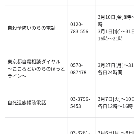
3月10日[金]8時～
0120-
時
自殺予防いのちの電話
783-556
3月1日[水]～31
16時～21時
東京都自殺相談ダイヤル
0570-
3月27日[月]～31
～こころといのちのほっと
087478
各日24時間
ライン～
03-3796-
3月7日[火]～10日
自死遺族傾聴電話
5453
各日12時～16時
03-3261-
3月6日[月]～8日