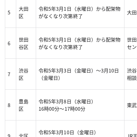
大田
令和5年3月1日（水曜日）から配架物
5
大田
区
がなくなり次第終了
世田
令和5年3月1日（水曜日）から配架物
世田
6
谷区
がなくなり次第終了
セン
渋谷
令和5年3月3日（金曜日）～3月10日
渋谷
7
区
（金曜日）
相談
豊島
令和5年3月8日（水曜日）
8
東武
区
16時00分～17時00分
令和5年3月10日（金曜日）
9
北区
JR