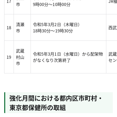
17
JR
市
9時00分～10時00分
清瀬
令和5年3月2日（木曜日）
18
西武
市
18時30分～19時30分
武蔵
令和5年3月1日（水曜日）から配架物
武蔵
19
村山
がなくなり次第終了
セン
市
強化月間における都内区市町村・
東京都保健所の取組