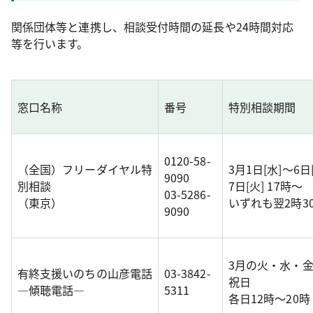
関係団体等と連携し、相談受付時間の延長や24時間対応
等を行います。
窓口名称
番号
特別相談期間
0120-58-
（全国）フリーダイヤル特
3月1日[水]～6日
9090
別相談
7日[火] 17時～
03-5286-
（東京）
いずれも翌2時3
9090
3月の火・水・
有終支援いのちの山彦電話
03-3842-
祝日
―傾聴電話―
5311
各日12時～20時