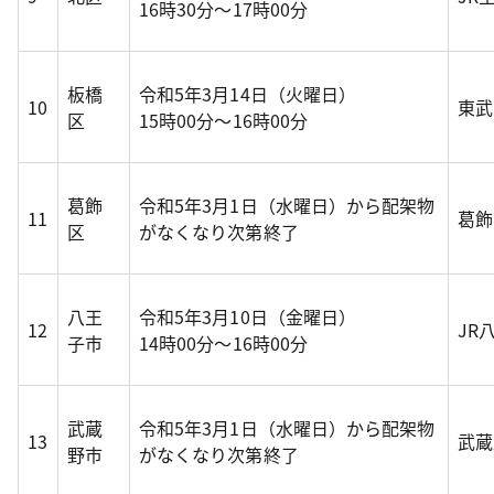
16時30分～17時00分
板橋
令和5年3月14日（火曜日）
10
東武
区
15時00分～16時00分
葛飾
令和5年3月1日（水曜日）から配架物
11
葛飾
区
がなくなり次第終了
八王
令和5年3月10日（金曜日）
12
JR
子市
14時00分～16時00分
武蔵
令和5年3月1日（水曜日）から配架物
13
武蔵
野市
がなくなり次第終了