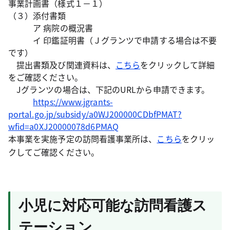
事業計画書（様式１－１）
（３）添付書類
ア 病院の概況書
イ 印鑑証明書（Ｊグランツで申請する場合は不要
です）
提出書類及び関連資料は、
こちら
をクリックして詳細
をご確認ください。
Jグランツの場合は、下記のURLから申請できます。
https://www.jgrants-
portal.go.jp/subsidy/a0WJ200000CDbfPMAT?
wfid=a0XJ20000078d6PMAQ
本事業を実施予定の訪問看護事業所は、
こちら
をクリッ
クしてご確認ください。
小児に対応可能な訪問看護ス
テーション