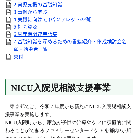
2 育児支援の基礎知識
3 事例から学ぶ
4 実践に向けて (パンフレットの例)
5 社会資源
6 周産期関連用語集
7 基礎知識を深めるための書籍紹介・作成検討会名
簿・執筆者一覧
奥付
NICU
入院児相談支援事業
東京都では、令和７年度から新たにNICU入院児相談支
援事業を実施します。
NICU入院時から、家族が子供の治療やケアに積極的に関
わることができるファミリーセンタードケアを都内2か所