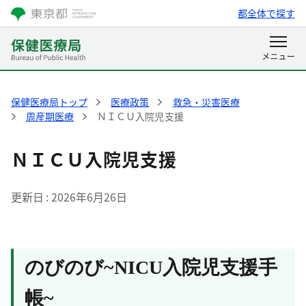
都全体で探す
保健医療局トップ
医療政策
救急・災害医療
周産期医療
ＮＩＣＵ入院児支援
ＮＩＣＵ入院児支援
更新日
2026年6月26日
のびのび~NICU入院児支援手
帳~