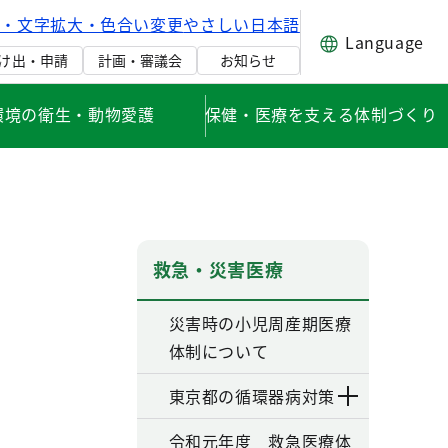
げ・文字拡大・色合い変更
やさしい日本語
Language
け出・申請
計画・審議会
お知らせ
環境の衛生・動物愛護
保健・医療を支える体制づくり
救急・災害医療
災害時の小児周産期医療
体制について
東京都の循環器病対策
令和元年度 救急医療体