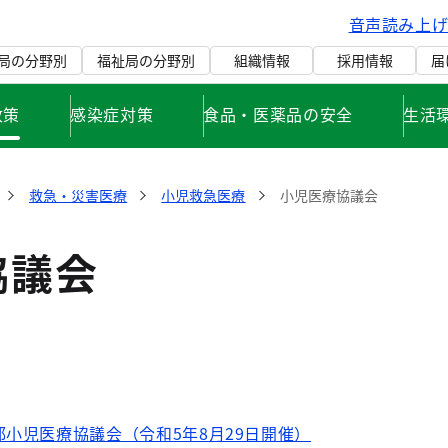
音声読み上
局の分野別
福祉局の分野別
組織情報
採用情報
届
政策
感染症対策
食品・医薬品の安全
生活
救急・災害医療
小児救急医療
小児医療協議会
協議会
都小児医療協議会（令和5年8月29日開催）