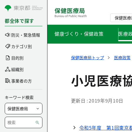
コンテンツにスキップ
保健医療
都全体で探す
健康づくり・保健政策
医療
防災・緊急情報
カテゴリ別
保健医療局トップ
医療政策
目的別
組織別
小児医療
事業者の方
キーワード検索
更新日
2019年9月10日
令和5年度 第1回東京