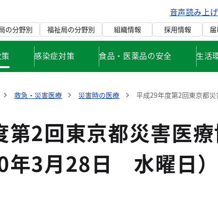
音声読み上
局の分野別
福祉局の分野別
組織情報
採用情報
届
政策
感染症対策
食品・医薬品の安全
生活
救急・災害医療
災害時の医療
平成29年度第2回東京都災
度第2回東京都災害医療
0年3月28日 水曜日