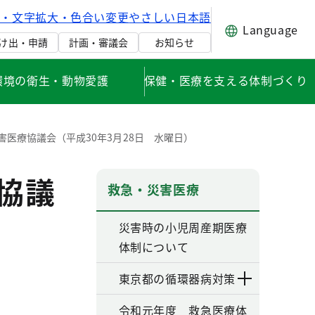
げ・文字拡大・色合い変更
やさしい日本語
Language
け出・申請
計画・審議会
お知らせ
環境の衛生・動物愛護
保健・医療を支える体制づくり
害医療協議会（平成30年3月28日 水曜日）
協議
救急・災害医療
）
災害時の小児周産期医療
体制について
東京都の循環器病対策
令和元年度 救急医療体