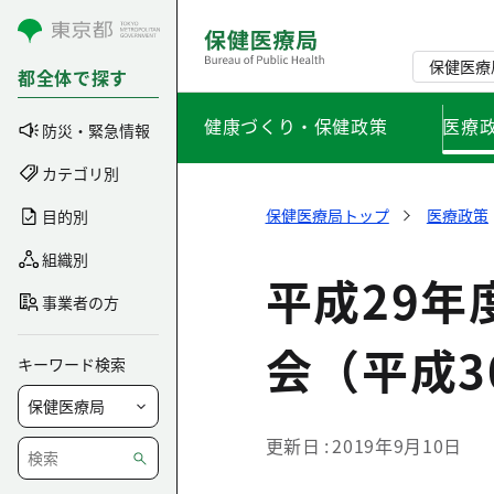
コンテンツにスキップ
保健医療
都全体で探す
健康づくり・保健政策
医療
防災・緊急情報
カテゴリ別
保健医療局トップ
医療政策
目的別
組織別
平成29年
事業者の方
会（平成3
キーワード検索
更新日
2019年9月10日