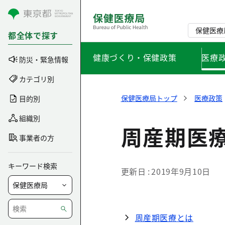
コンテンツにスキップ
保健医療
都全体で探す
健康づくり・保健政策
医療
防災・緊急情報
カテゴリ別
保健医療局トップ
医療政策
目的別
組織別
周産期医
事業者の方
キーワード検索
更新日
2019年9月10日
周産期医療とは