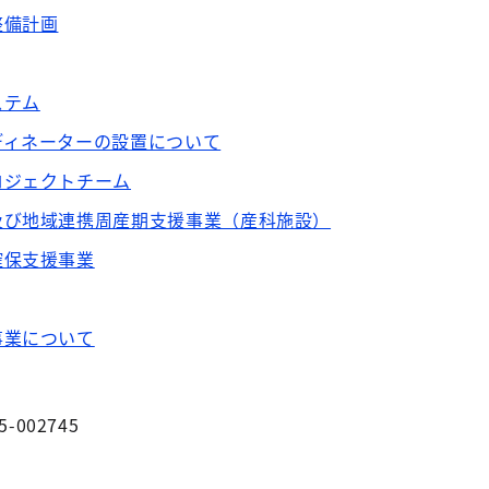
整備計画
ステム
ディネーターの設置について
ロジェクトチーム
及び地域連携周産期支援事業（産科施設）
確保支援事業
事業について
5-002745