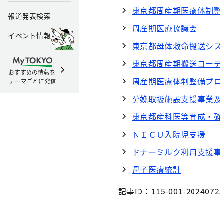
東京都周産期医療体制
報道発表検索
周産期医療協議会
イベント情報
東京都母体救命搬送シ
東京都周産期搬送コー
おすすめの情報を
周産期医療体制整備プ
テーマごとに発信
分娩取扱施設支援事業
東京都産科医等育成‧
ＮＩＣＵ入院児支援
ドナーミルク利用支援
母子医療統計
記事ID：115-001-2024072