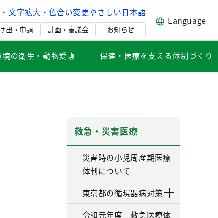
げ・文字拡大・色合い変更
やさしい日本語
Language
け出・申請
計画・審議会
お知らせ
環境の衛生・動物愛護
保健・医療を支える体制づくり
救急・災害医療
災害時の小児周産期医療
体制について
東京都の循環器病対策
令和元年度 救急医療体