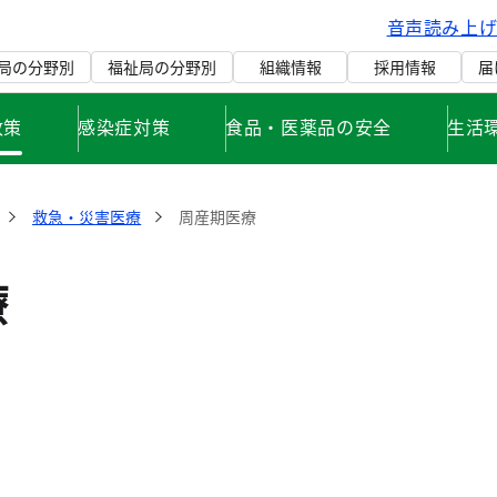
音声読み上
局の分野別
福祉局の分野別
組織情報
採用情報
届
政策
感染症対策
食品・医薬品の安全
生活
救急・災害医療
周産期医療
療