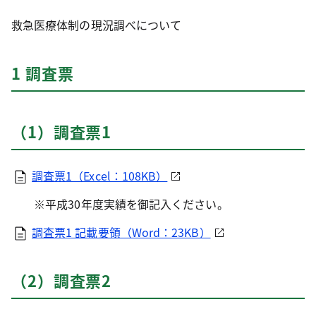
救急医療体制の現況調べについて
1 調査票
（1）調査票1
調査票1（Excel：108KB）
※平成30年度実績を御記入ください。
調査票1 記載要領（Word：23KB）
（2）調査票2