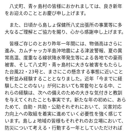
八丈町、青ヶ島村の皆様におかれましては、良き新年
をお迎えのこととお慶び申し上げます。
また、日頃から島しょ保健所八丈出張所の事業等に多
大なるご理解とご協力を賜り、心から感謝申し上げます。
皆様ご存じのとおり昨年一年間には、物価高はさらに
進み、カムチャッカ半島沖地震による津波警報、夏の異
常高温、度重なる線状降水帯発生等による各地での豪雨
被害、そして八丈町・青ヶ島村に大きな被害をもたらし
た台風22・23号と、まさにこの懸念する事態に近いこと
を軒並み経験することとなりました。近年「今までに経
験したことのない」が何においても常套句となる中、こ
れらの経験は、次への備えのための大きな気付きと教訓
を与えてくれたことも事実です。新たな年の初めに、あら
ためて、自助・共助・公助それぞれにおいて、災害対応
力向上への取組を着実に進めていく必要性を強く感じて
います。島しょ地域の皆様もそれぞれのお立場において、
防災について考える・行動する一年としていただければ