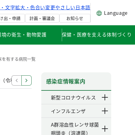
げ・文字拡大・色合い変更
やさしい日本語
Language
け出・申請
計画・審議会
お知らせ
環境の衛生・動物愛護
保健・医療を支える体制づくり
床を有する病院一覧
（令和4年度）
令和4年度関東甲信越地区結核予防技術
感染症情報案内
新型コロナウイルス
インフルエンザ
A群溶血性レンサ球菌
咽頭炎（溶連菌）