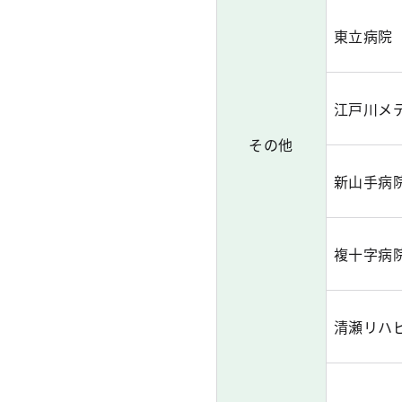
東立病院
江戸川メ
その他
新山手病
複十字病
清瀬リハ