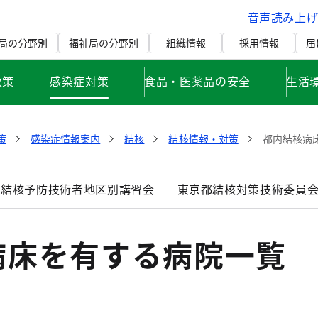
音声読み上
局の分野別
福祉局の分野別
組織情報
採用情報
届
政策
感染症対策
食品・医薬品の安全
生活
策
感染症情報案内
結核
結核情報・対策
都内結核病
区結核予防技術者地区別講習会
東京都結核対策技術委員会
病床を有する病院一覧