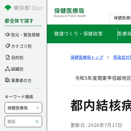
コンテンツにスキップ
保健医療
都全体で探す
健康づくり・保健政策
医療
防災・緊急情報
カテゴリ別
保健医療局トップ
感染症対
目的別
組織別
令和5年度関東甲信越地
事業者の方
キーワード検索
都内結核
更新日
2026年7月17日