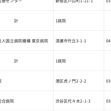
医療センタ－
新宿区戸山町1-21-1
03
計
1病院
法人国立病院機構 東京病院
清瀬市竹丘3-1-1
04
計
1病院
院
港区虎ノ門2-2-2
03
総合病院
渋谷区代々木2-1-3
03