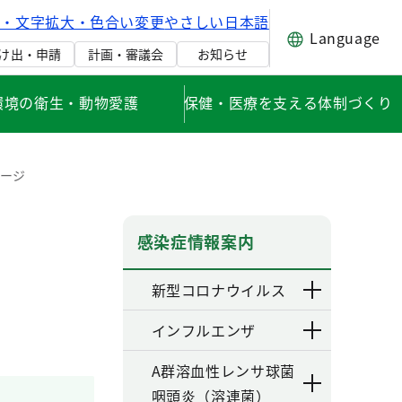
げ・文字拡大・色合い変更
やさしい日本語
Language
け出・申請
計画・審議会
お知らせ
環境の衛生・動物愛護
保健・医療を支える体制づくり
ページ
感染症情報案内
新型コロナウイルス
インフルエンザ
A群溶血性レンサ球菌
咽頭炎（溶連菌）