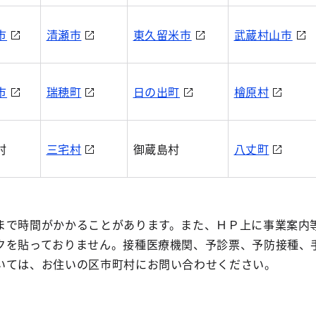
市
清瀬市
東久留米市
武蔵村山市
市
瑞穂町
日の出町
檜原村
村
三宅村
御蔵島村
八丈町
まで時間がかかることがあります。また、ＨＰ上に事業案内
クを貼っておりません。接種医療機関、予診票、予防接種、
いては、お住いの区市町村にお問い合わせください。