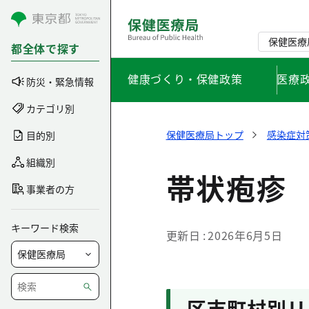
コンテンツにスキップ
保健医療
都全体で探す
健康づくり・保健政策
医療
防災・緊急情報
カテゴリ別
保健医療局トップ
感染症対
目的別
組織別
帯状疱疹
事業者の方
キーワード検索
更新日
2026年6月5日
区市町村別リ