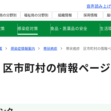
音声読み上
局の分野別
福祉局の分野別
組織情報
採用情報
届
政策
感染症対策
食品・医薬品の安全
生活
策
感染症情報案内
帯状疱疹
帯状疱疹 区市町村の情報
 区市町村の情報ページ
ンク