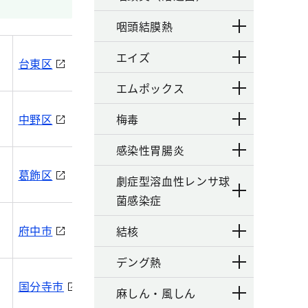
咽頭結膜熱
エイズ
台東区
墨田区
江東区
エムポックス
中野区
杉並区
梅毒
豊島区
感染性胃腸炎
葛飾区
江戸川区
劇症型溶血性レンサ球
菌感染症
府中市
昭島市
調布市
結核
デング熱
国分寺市
国立市
福生市
麻しん・風しん