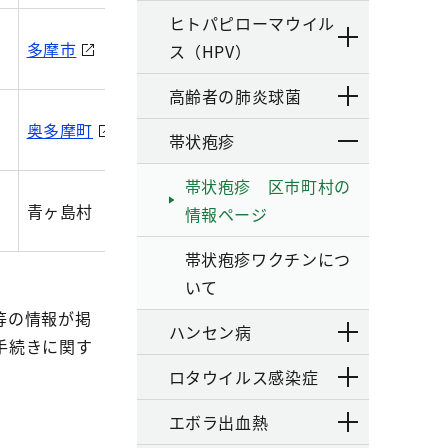
ヒトパピローマウイル
多摩市
稲城市
羽村市
ス（HPV）
高齢者の肺炎球菌
奥多摩町
大島町
利島村
帯状疱疹
帯状疱疹 区市町村の
青ヶ島村
小笠原村
情報ページ
帯状疱疹ワクチンにつ
いて
等の情報が掲
ハンセン病
手続きに関す
ロタウイルス感染症
エボラ出血熱