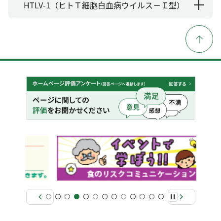
HTLV-1（ヒトＴ細胞白血病ウイルス－Ｉ型）