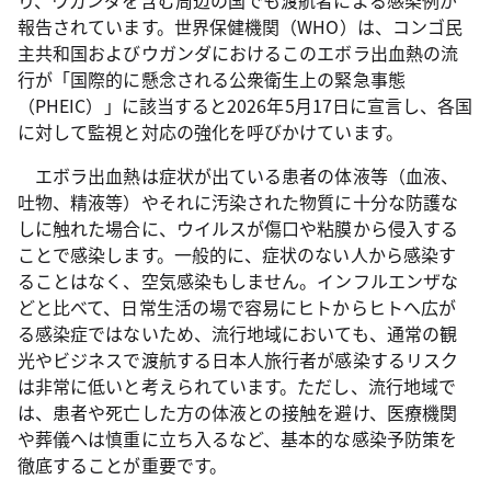
り、ウガンダを含む周辺の国でも渡航者による感染例が
報告されています。世界保健機関（WHO）は、コンゴ民
主共和国およびウガンダにおけるこのエボラ出血熱の流
行が「国際的に懸念される公衆衛生上の緊急事態
（PHEIC）」に該当すると2026年5月17日に宣言し、各国
に対して監視と対応の強化を呼びかけています。
エボラ出血熱は症状が出ている患者の体液等（血液、
吐物、精液等）やそれに汚染された物質に十分な防護な
しに触れた場合に、ウイルスが傷口や粘膜から侵入する
ことで感染します。一般的に、症状のない人から感染す
ることはなく、空気感染もしません。インフルエンザな
どと比べて、日常生活の場で容易にヒトからヒトへ広が
る感染症ではないため、流行地域においても、通常の観
光やビジネスで渡航する日本人旅行者が感染するリスク
は非常に低いと考えられています。ただし、流行地域で
は、患者や死亡した方の体液との接触を避け、医療機関
や葬儀へは慎重に立ち入るなど、基本的な感染予防策を
徹底することが重要です。