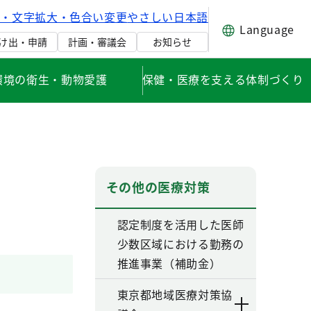
げ・文字拡大・色合い変更
やさしい日本語
Language
け出・申請
計画・審議会
お知らせ
環境の衛生・動物愛護
保健・医療を支える体制づくり
その他の医療対策
認定制度を活用した医師
少数区域における勤務の
推進事業（補助金）
東京都地域医療対策協