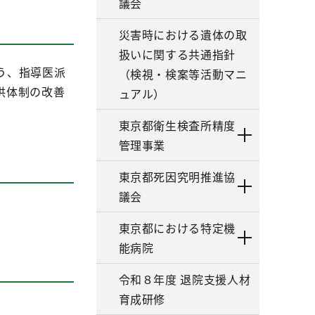
議会
災害時における遺体の取
扱いに関する共通指針
う、指導医派
（検視・検案等活動マニ
供体制の改善
ュアル）
東京都衛生検査所精度
管理事業
東京都死因究明推進協
議会
東京都における特定機
能病院
令和８年度 退院支援人材
育成研修