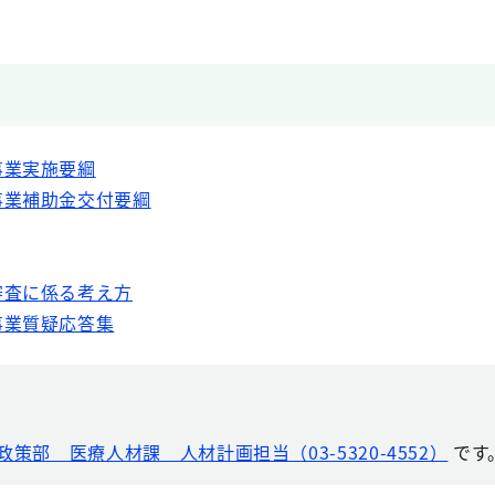
事業実施要綱
事業補助金交付要綱
審査に係る考え方
事業質疑応答集
政策部 医療人材課 人材計画担当（03-5320-4552）
です