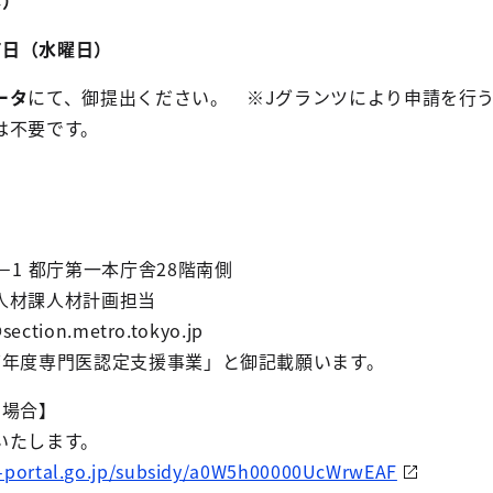
本）
7日（水曜日）
ータ
にて、御提出ください。 ※Jグランツにより申請を行
出は不要です。
1 都庁第一本庁舎28階南側
人材課人材計画担当
ion.metro.tokyo.jp
年度専門医認定支援事業」と御記載願います。
場合】
いたします。
s-portal.go.jp/subsidy/a0W5h00000UcWrwEAF