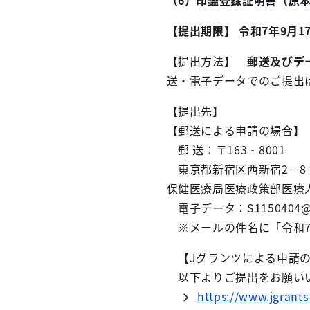
（6）印鑑登録証明書（原
【提出期限】 令和7年9月1
【提出方法】
郵送及びデ
送・電子データでのご提
【提出先】
【郵送による申請の場合】
郵 送：〒163‐8001
東京都新宿区西新宿2－8－
保健医療局医療政策部医療
電子データ：S1150404@sect
※メールの件名に「令和7
【Jグランツによる申請の
以下よりご提出をお願い
https://www.jgrant