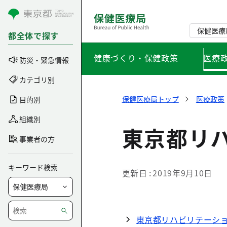
コンテンツにスキップ
保健医療
都全体で探す
健康づくり・保健政策
医療
防災・緊急情報
カテゴリ別
保健医療局トップ
医療政策
目的別
組織別
東京都リ
事業者の方
キーワード検索
更新日
2019年9月10日
東京都リハビリテーシ