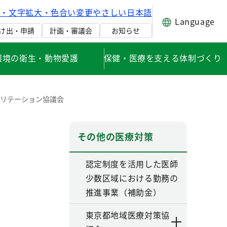
げ・文字拡大・色合い変更
やさしい日本語
Language
け出・申請
計画・審議会
お知らせ
環境の衛生・動物愛護
保健・医療を支える体制づくり
リテーション協議会
その他の医療対策
認定制度を活用した医師
少数区域における勤務の
推進事業（補助金）
東京都地域医療対策協