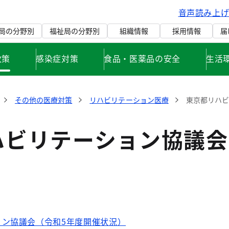
音声読み上
局の分野別
福祉局の分野別
組織情報
採用情報
届
政策
感染症対策
食品・医薬品の安全
生活
その他の医療対策
リハビリテーション医療
東京都リハビ
ハビリテーション協議会
ョン協議会（令和5年度開催状況）