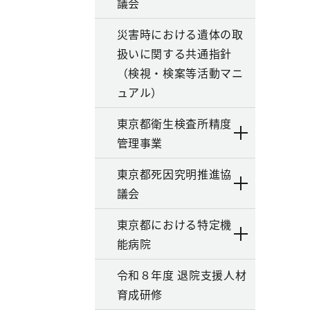
議会
災害時における遺体の取
扱いに関する共通指針
（検視・検案等活動マニ
ュアル）
東京都衛生検査所精度
管理事業
東京都死因究明推進協
議会
東京都における特定機
能病院
令和８年度 退院支援人材
育成研修