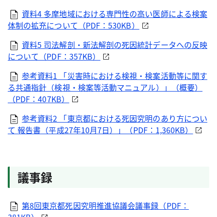
資料4 多摩地域における専門性の高い医師による検案
体制の拡充について（PDF：530KB）
資料5 司法解剖・新法解剖の死因統計データへの反映
について（PDF：357KB）
参考資料1 「災害時における検視・検案活動等に関す
る共通指針（検視・検案等活動マニュアル）」（概要）
（PDF：407KB）
参考資料2 「東京都における死因究明のあり方につい
て 報告書（平成27年10月7日）」（PDF：1,360KB）
議事録
第8回東京都死因究明推進協議会議事録（PDF：