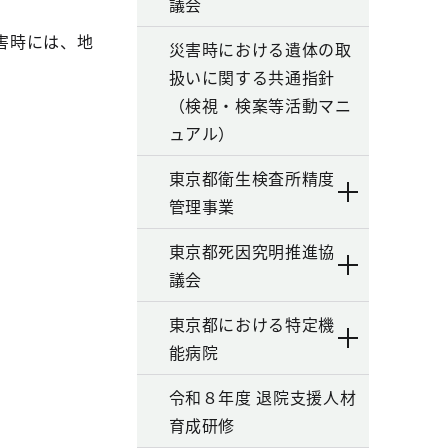
議会
害時には、地
災害時における遺体の取
扱いに関する共通指針
（検視・検案等活動マニ
ュアル）
東京都衛生検査所精度
管理事業
東京都死因究明推進協
議会
東京都における特定機
能病院
令和８年度 退院支援人材
育成研修