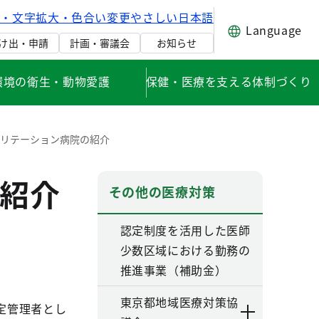
げ・文字拡大・色合い変更
やさしい日本語
Language
け出・申請
計画・審議会
お知らせ
環境の衛生・動物愛護
保健・医療を支える体制づくり
リテーション病院の紹介
紹介
その他の医療対策
認定制度を活用した医師
少数区域における勤務の
推進事業（補助金）
東京都地域医療対策協
定管理者とし