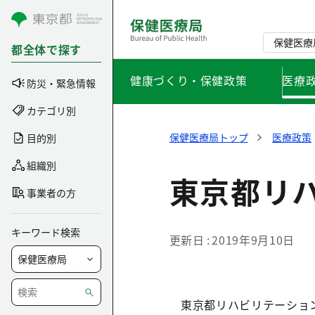
コンテンツにスキップ
保健医療
都全体で探す
健康づくり・保健政策
医療
防災・緊急情報
カテゴリ別
保健医療局トップ
医療政策
目的別
組織別
東京都リ
事業者の方
キーワード検索
更新日
2019年9月10日
東京都リハビリテーション