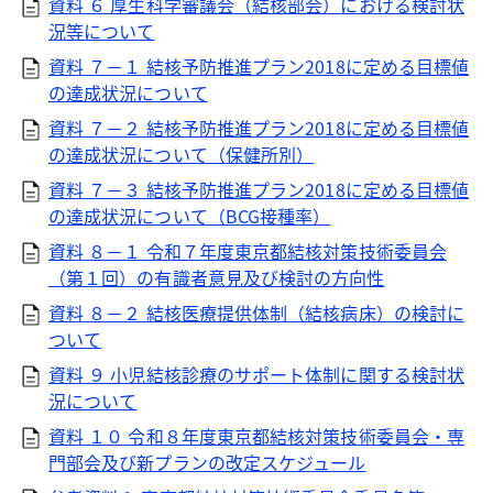
資料 ６ 厚生科学審議会（結核部会）における検討状
況等について
資料 ７－１ 結核予防推進プラン2018に定める目標値
の達成状況について
資料 ７－２ 結核予防推進プラン2018に定める目標値
の達成状況について（保健所別）
資料 ７－３ 結核予防推進プラン2018に定める目標値
の達成状況について（BCG接種率）
資料 ８－１ 令和７年度東京都結核対策技術委員会
（第１回）の有識者意見及び検討の方向性
資料 ８－２ 結核医療提供体制（結核病床）の検討に
ついて
資料 ９ 小児結核診療のサポート体制に関する検討状
況について
資料 １０ 令和８年度東京都結核対策技術委員会・専
門部会及び新プランの改定スケジュール