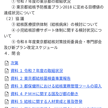
① 令和７年度の東京都の取組状況
② 東京都結核予防推進プラン2018 に定める目標値の
達成状況について
（２）協 議
③ 結核医療提供体制（結核病床）の検討について
④ 小児結核診療サポート体制に関する検討状況につ
いて
⑤ 令和８年度東京都結核対策技術委員会・専門部会
及び新プラン改定スケジュール
４．閉 会
次第
資料 １ 令和７年度の取組状況
資料 ２ 東京都結核菌検査事業報告
資料 ３ 都保健所における結核業務管理ツールの導入
資料 ４ ＰＭＨに関する国及び都の動き
資料 ５ 結核に関する人材育成と普及啓発