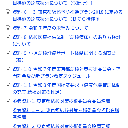
目標値の達成状況について（保健所別）
資料 ６－３ 東京都結核予防推進プラン2018 に定める
目標値の達成状況について（ＢＣＧ接種率）
資料 ７ 令和７年度の取組みについて
資料 ８ 結核医療提供体制（結核病床）のあり方検討
について
資料 ９ 小児結核診療サポート体制に関する調査票
（案）
資料 １０ 令和７年度東京都結核対策技術委員会・専
門部会及び新プラン改定スケジュール
資料 １１ 令和８年度国提案要求（健康危機管理体制
の充実 結核対策の推進）
参考資料１ 東京都結核対策技術委員会委員名簿
参考資料１－２ 東京都結核対策技術委員会招聘有識
者名簿
参考資料２ 東京都結核対策技術委員会設置要綱