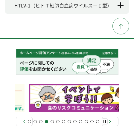
HTLV-1（ヒトＴ細胞白血病ウイルス－Ｉ型）