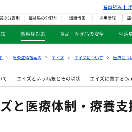
音声読み上
局の分野別
福祉局の分野別
組織情報
採用情報
届
政策
感染症対策
食品・医薬品の安全
生活
策
感染症情報案内
エイズ
エイズについて
医療につ
いて
エイズという病気とその現状
エイズに関するQan
イズと医療体制・療養支