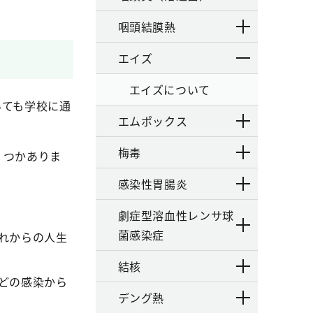
咽頭結膜熱
エイズ
エイズについて
いても学校に通
エムポックス
梅毒
くつかありま
感染性胃腸炎
劇症型溶血性レンサ球
菌感染症
れからの人生
結核
どの感染から
デング熱