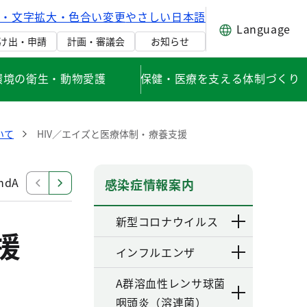
げ・文字拡大・色合い変更
やさしい日本語
Language
け出・申請
計画・審議会
お知らせ
環境の衛生・動物愛護
保健・医療を支える体制づくり
いて
HIV／エイズと医療体制・療養支援
dA
予防について
医療について
検査を受けてみ
感染症情報案内
新型コロナウイルス
援
インフルエンザ
A群溶血性レンサ球菌
咽頭炎（溶連菌）