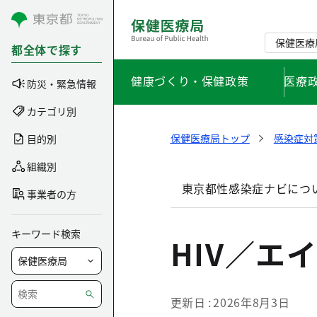
コンテンツにスキップ
保健医療
都全体で探す
健康づくり・保健政策
医療
防災・緊急情報
カテゴリ別
保健医療局トップ
感染症対
目的別
組織別
東京都性感染症ナビにつ
事業者の方
キーワード検索
HIV／エ
更新日
2026年8月3日