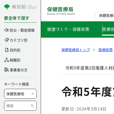
コンテンツにスキップ
保健医療
都全体で探す
健康づくり・保健政策
医療
防災・緊急情報
カテゴリ別
保健医療局トップ
医療政策
目的別
組織別
令和5年度第2回看護人材
事業者の方
キーワード検索
令和5年度
更新日
2024年3月14日