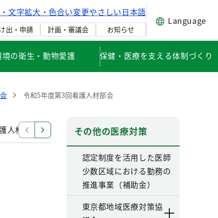
げ・文字拡大・色合い変更
やさしい日本語
Language
け出・申請
計画・審議会
お知らせ
環境の衛生・動物愛護
保健・医療を支える体制づくり
会
令和5年度第3回看護人材部会
看護人材部会
令和4年度第1回看護人材部会（書面開催）
その他の医療対策
認定制度を活用した医師
少数区域における勤務の
推進事業（補助金）
東京都地域医療対策協