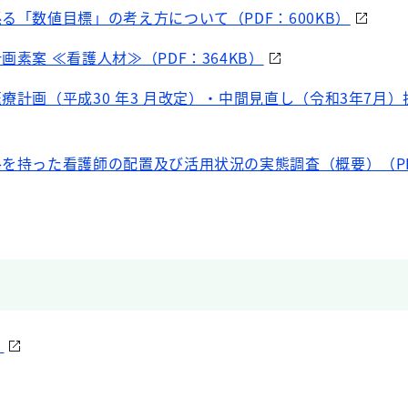
る「数値目標」の考え方について（PDF：600KB）
画素案 ≪看護人材≫（PDF：364KB）
療計画（平成30 年3 月改定）・中間見直し（令和3年7月）
格を持った看護師の配置及び活用状況の実態調査（概要）（PDF
）