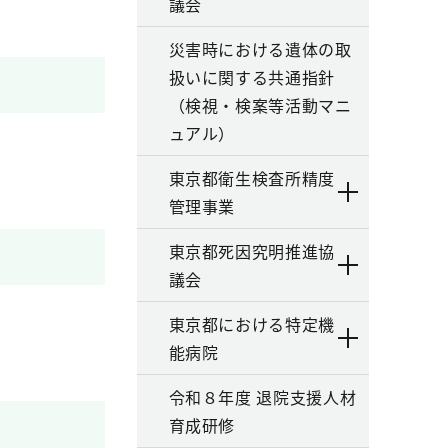
議会
災害時における遺体の取
扱いに関する共通指針
（検視・検案等活動マニ
ュアル）
東京都衛生検査所精度
管理事業
東京都死因究明推進協
議会
東京都における特定機
能病院
令和８年度 退院支援人材
育成研修