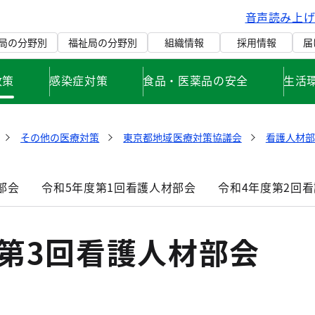
音声読み上
局の分野別
福祉局の分野別
組織情報
採用情報
届
政策
感染症対策
食品・医薬品の安全
生活
その他の医療対策
東京都地域医療対策協議会
看護人材部
部会
令和5年度第1回看護人材部会
令和4年度第2回
第3回看護人材部会