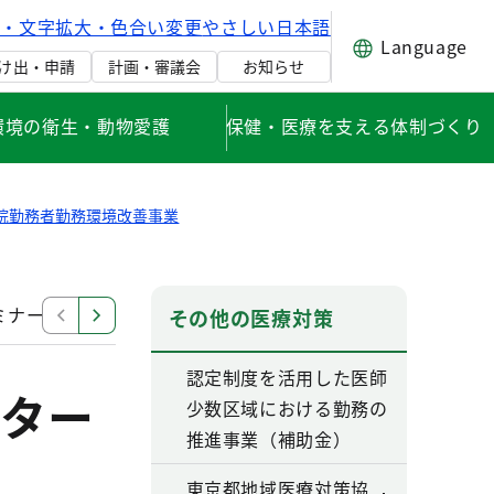
げ・文字拡大・色合い変更
やさしい日本語
Language
け出・申請
計画・審議会
お知らせ
環境の衛生・動物愛護
保健・医療を支える体制づくり
院勤務者勤務環境改善事業
ミナー
東京都医療勤務環境改善支援センター運営協議会
その他の医療対策
認定制度を活用した医師
ター
少数区域における勤務の
推進事業（補助金）
東京都地域医療対策協