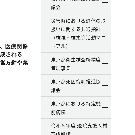
議会
災害時における遺体の取
扱いに関する共通指針
（検視・検案等活動マニ
、医療関係
ュアル）
成される
東京都衛生検査所精度
営方針や業
管理事業
東京都死因究明推進協
議会
東京都における特定機
能病院
令和８年度 退院支援人材
育成研修