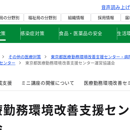
音声読み上
局の分野別
福祉局の分野別
組織情報
採用情報
届
政策
感染症対策
食品・医薬品の安全
生活
その他の医療対策
東京都医療勤務環境改善支援センター・病
センター
東京都医療勤務環境改善支援センター運営協議会
成支援
ミニ講座の開催について
医療勤務環境改善セ
療勤務環境改善支援セン
会