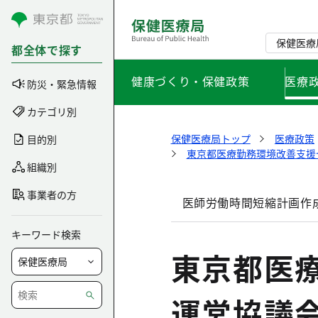
コンテンツにスキップ
保健医療
都全体で探す
健康づくり・保健政策
医療
防災・緊急情報
カテゴリ別
保健医療局トップ
医療政策
目的別
東京都医療勤務環境改善支援
組織別
事業者の方
医師労働時間短縮計画作
キーワード検索
東京都医
運営協議