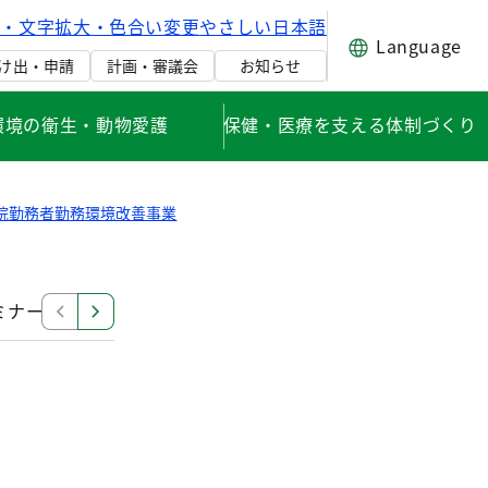
げ・文字拡大・色合い変更
やさしい日本語
Language
け出・申請
計画・審議会
お知らせ
環境の衛生・動物愛護
保健・医療を支える体制づくり
院勤務者勤務環境改善事業
ミナー
東京都医療勤務環境改善支援センター運営協議会