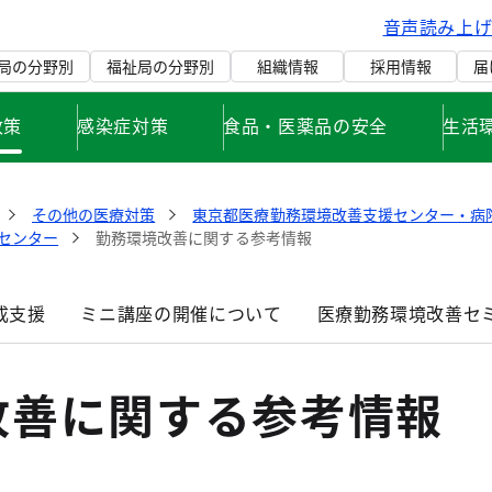
音声読み上
局の分野別
福祉局の分野別
組織情報
採用情報
届
政策
感染症対策
食品・医薬品の安全
生活
その他の医療対策
東京都医療勤務環境改善支援センター・病
センター
勤務環境改善に関する参考情報
成支援
ミニ講座の開催について
医療勤務環境改善セ
改善に関する参考情報