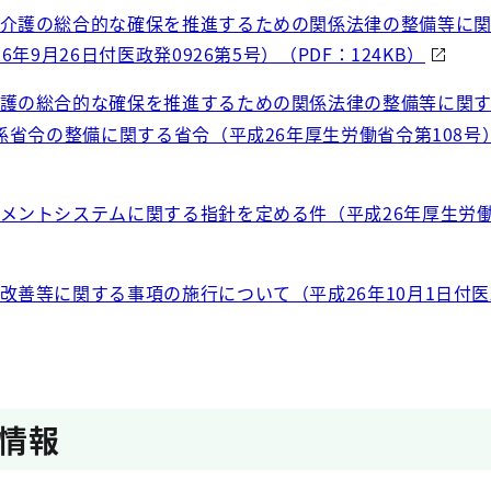
介護の総合的な確保を推進するための関係法律の整備等に
年9月26日付医政発0926第5号）（PDF：124KB）
護の総合的な確保を推進するための関係法律の整備等に関
省令の整備に関する省令（平成26年厚生労働省令第108号）
メントシステムに関する指針を定める件（平成26年厚生労働
改善等に関する事項の施行について（平成26年10月1日付医政
情報