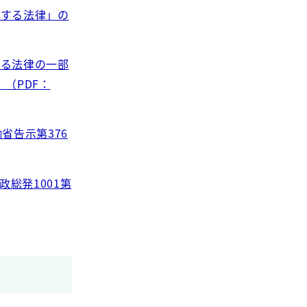
関する法律」の
する法律の一部
（PDF：
省告示第376
総発1001第