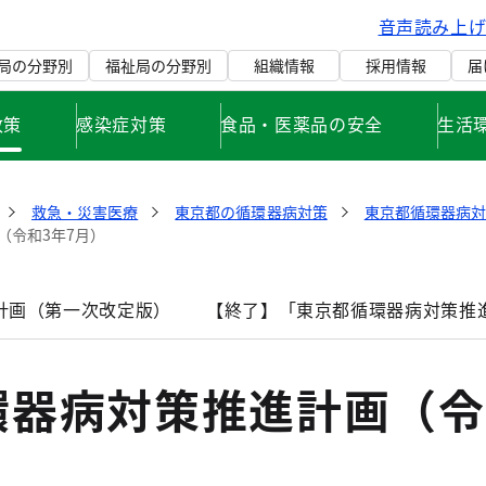
音声読み上
局の分野別
福祉局の分野別
組織情報
採用情報
届
政策
感染症対策
食品・医薬品の安全
生活
救急・災害医療
東京都の循環器病対策
東京都循環器病
（令和3年7月）
計画（第一次改定版）
【終了】「東京都循環器病対策推
環器病対策推進計画（令