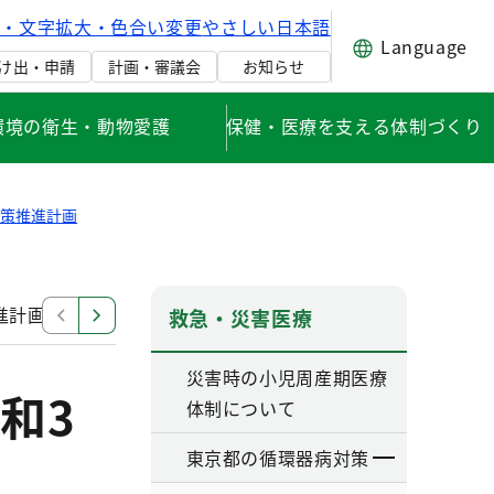
げ・文字拡大・色合い変更
やさしい日本語
Language
け出・申請
計画・審議会
お知らせ
環境の衛生・動物愛護
保健・医療を支える体制づくり
対策推進計画
進計画（第一次改定案）」について御意見を募集します
救急・災害医療
災害時の小児周産期医療
和3
体制について
東京都の循環器病対策