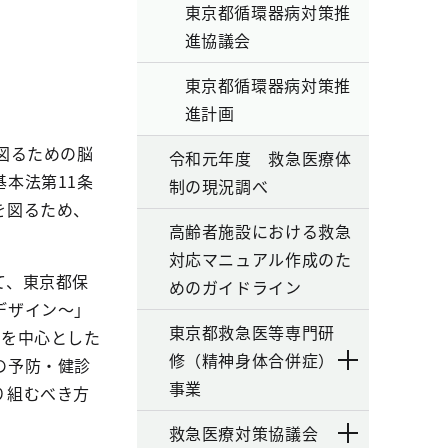
東京都循環器病対策推
進協議会
東京都循環器病対策推
進計画
図るための脳
令和元年度 救急医療体
本法第11条
制の現況調べ
を図るため、
高齢者施設における救急
対応マニュアル作成のた
て、東京都保
めのガイドライン
デザイン～」
東京都救急医等専門研
設を中心とした
修（精神身体合併症）
の予防・健診
事業
り組むべき方
救急医療対策協議会