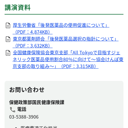
講演資料
厚生労働省「後発医薬品の使用促進について」
（PDF：4,874KB）
東京都薬剤師会「後発医薬品選択の指針について」
（PDF：3,632KB）
全国健康保険協会東京支部「All Tokyoで目指すジェ
ネリック医薬品使用割合80％に向けて～協会けんぽ東
京支部の取り組み～」（PDF：3,315KB）
お問い合わせ
保健政策部国民健康保険課
電話
03-5388-3906
医療費適正化担当