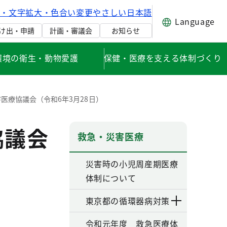
げ・文字拡大・色合い変更
やさしい日本語
Language
け出・申請
計画・審議会
お知らせ
環境の衛生・動物愛護
保健・医療を支える体制づくり
医療協議会（令和6年3月28日）
協議会
救急・災害医療
災害時の小児周産期医療
体制について
東京都の循環器病対策
令和元年度 救急医療体