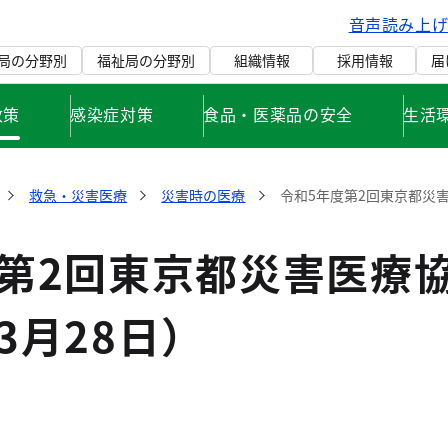
音声読み上
局の分野別
福祉局の分野別
組織情報
採用情報
届
政策
感染症対策
食品・医薬品の安全
生活
救急・災害医療
災害時の医療
令和5年度第2回東京都災害
度第2回東京都災害医療
3月28日）