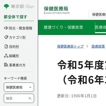
コンテンツにスキップ
保健医療
都全体で探す
健康づくり・保健政策
医療
防災・緊急情報
カテゴリ別
保健医療局トップ
医療政策
目的別
組織別
令和5年
事業者の方
（令和6年
キーワード検索
更新日
1900年1月1日