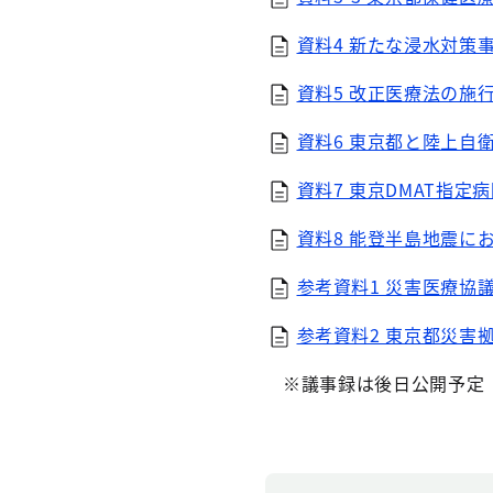
資料4 新たな浸水対策事
資料5 改正医療法の施行
資料6 東京都と陸上自
資料7 東京DMAT指定病
資料8 能登半島地震にお
参考資料1 災害医療協議
参考資料2 東京都災害拠
※議事録は後日公開予定