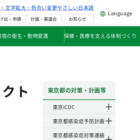
げ・文字拡大・色合い変更
やさしい日本語
Language
け出・申請
計画・審議会
お知らせ
環境の衛生・動物愛護
保健・医療を支える体制づくり
ェクト
東京都の対策・計画等
東京iCDC
東京都感染症予防計画
東京都感染症対策連絡