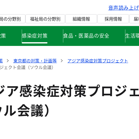
音声読み上
局の分野別
福祉局の分野別
組織情報
採用情報
届
政策
感染症対策
食品・医薬品の安全
生活
策
東京都の対策・計画等
アジア感染症対策プロジェクト
ロジェクト会議（ソウル会議）
アジア感染症対策プロジ
ウル会議）