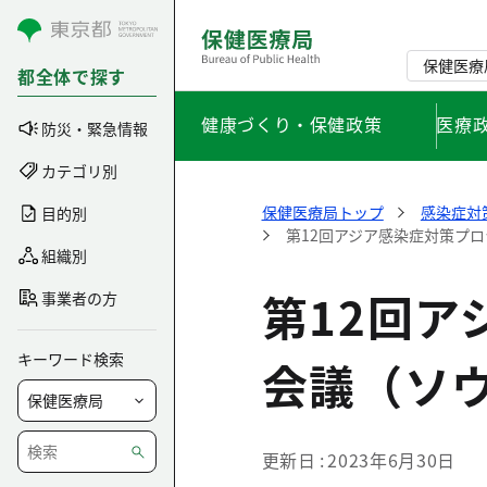
コンテンツにスキップ
保健医療
都全体で探す
健康づくり・保健政策
医療
防災・緊急情報
カテゴリ別
保健医療局トップ
感染症対
目的別
第12回アジア感染症対策プ
組織別
第12回
事業者の方
キーワード検索
会議（ソ
更新日
2023年6月30日