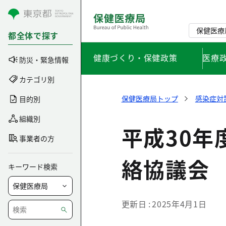
コンテンツにスキップ
保健医療
都全体で探す
健康づくり・保健政策
医療
防災・緊急情報
カテゴリ別
保健医療局トップ
感染症対
目的別
組織別
平成30
事業者の方
絡協議会
キーワード検索
更新日
2025年4月1日