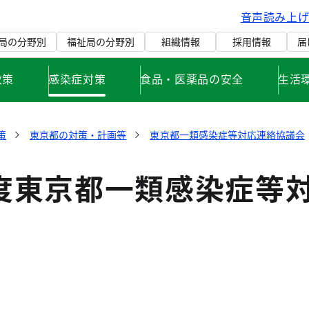
音声読み上
局の分野別
福祉局の分野別
組織情報
採用情報
届
政策
感染症対策
食品・医薬品の安全
生活
策
東京都の対策・計画等
東京都一類感染症等対応連絡協議会
年度東京都一類感染症等