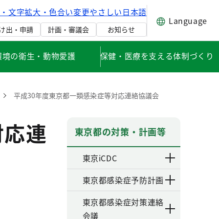
げ・文字拡大・色合い変更
やさしい日本語
Language
け出・申請
計画・審議会
お知らせ
環境の衛生・動物愛護
保健・医療を支える体制づくり
平成30年度東京都一類感染症等対応連絡協議会
対応連
東京都の対策・計画等
東京iCDC
東京都感染症予防計画
東京都感染症対策連絡
会議