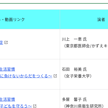
ル・動画リンク
演者
川上 一恵 氏
症
（東京都医師会/かずえ
生活習慣
石田 裕美 氏
負けないからだをつくる～
（女子栄養大学）
生活習慣
多屋 馨子 氏
子どもを守ろう～
（神奈川県衛生研究所）