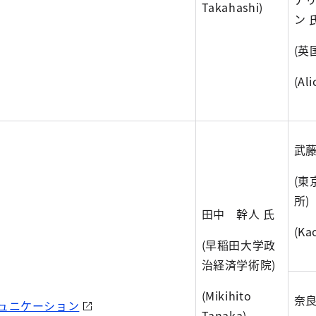
Takahashi)
ン 
(英
(Ali
武藤
(東
所)
田中 幹人 氏
(Ka
(早稲田大学政
治経済学術院)
(Mikihito
奈良
ュニケーション
Tanaka)