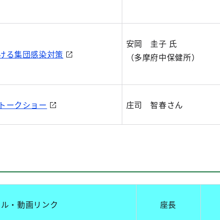
安岡 圭子 氏
ける集団感染対策
（多摩府中保健所）
トークショー
庄司 智春さん
トル・動画リンク
座長