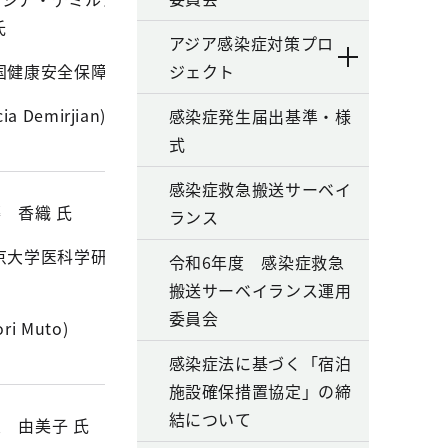
氏
アジア感染症対策プロ
国健康安全保障庁)
ジェクト
cia Demirjian)
感染症発生届出基準・様
式
感染症救急搬送サーベイ
 香織 氏
ランス
京大学医科学研究
令和6年度 感染症救急
搬送サーベイランス運用
委員会
ori Muto)
感染症法に基づく「宿泊
施設確保措置協定」の締
結について
 由美子 氏