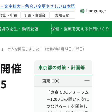
げ・文字拡大・色合い変更
やさしい日本語
Language
け出・申請
計画・審議会
お知らせ
環境の衛生・動物愛護
保健・医療を支える体制づくり
フォーラムを開催しました！（令和8年1月24日、25日）
を開催
東京都の対策・計画等
5
東京iCDC
「東京iCDCフォーラム
－1200日の闘いを次に
つなげる－」を開催し