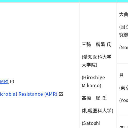
大曲
(国
究機
三鴨 廣繁 氏
(No
(愛知医科大学
大学院)
具 
(Hiroshige
MR)
Mikamo)
(東
crobial Resistance (AMR)
髙橋 聡 氏
(Yo
(札幌医科大学)
(Satoshi
ア