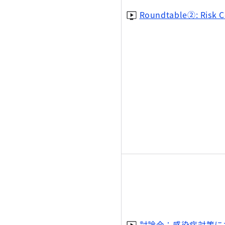
Roundtable②: Risk 
討論会：感染症対策に