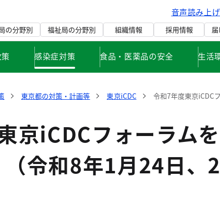
音声読み上
局の分野別
福祉局の分野別
組織情報
採用情報
届
政策
感染症対策
食品・医薬品の安全
生活
策
東京都の対策・計画等
東京iCDC
令和7年度東京iCDC
東京iCDCフォーラム
（令和8年1月24日、2