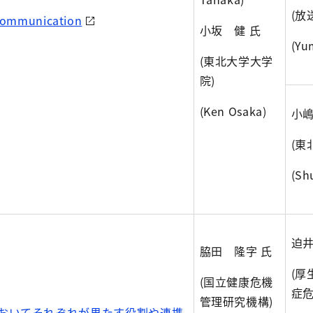
(放
Communication
小坂 健 氏
(Yu
(東北大学大学
院)
(Ken Osaka)
小嶋
(東
(Sh
迫井
脇田 隆字 氏
(厚
(国立健康危機
症危
管理研究機構)
おいてそれぞれが果たす役割や連携