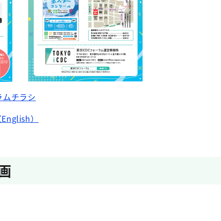
ラムチラシ
（English）
画