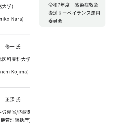
令和7年度 感染症救急
送大学)
搬送サーベイランス運用
miko Nara)
委員会
 修一 氏
北医科薬科大学)
uichi Kojima)
 正深 氏
生労働省/内閣感染
機管理統括庁)