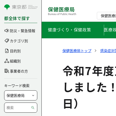
コンテンツにスキップ
保健医療
都全体で探す
健康づくり・保健政策
医療
防災・緊急情報
カテゴリ別
保健医療局トップ
感染症対
目的別
組織別
令和7年度
事業者の方
しました！
キーワード検索
日）