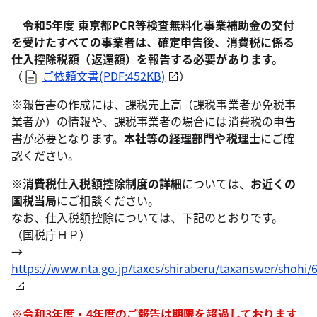
令和5年度 東京都PCR等検査無料化事業補助金の交付
を受けたすべての事業者は、確定申告後、消費税に係る
仕入控除税額（返還額）を報告する必要があります。
（
ご依頼文書(PDF:452KB)
）
※報告書の作成には、課税売上高（課税事業者か免税事
業者か）の情報や、課税事業者の場合には消費税の申告
書が必要となります。
本社等の経理部門や税理士
にご確
認ください。
※
消費税仕入税額控除制度の詳細
については、
お近くの
国税当局
にご相談ください。
なお、仕入税額控除については、下記のとおりです。
（国税庁ＨＰ）
→
https://www.nta.go.jp/taxes/shiraberu/taxanswer/shohi/
※令和3年度・4年度のご報告は期限を超過しております