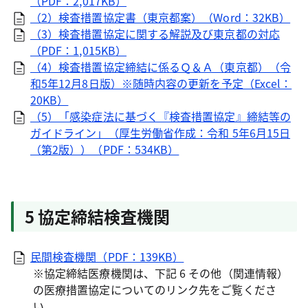
（PDF：2,017KB）
（2）検査措置協定書（東京都案）（Word：32KB）
（3）検査措置協定に関する解説及び東京都の対応
（PDF：1,015KB）
（4）検査措置協定締結に係るＱ＆Ａ（東京都）（令
和5年12月8日版）※随時内容の更新を予定（Excel：
20KB）
（5）「感染症法に基づく『検査措置協定』締結等の
ガイドライン」（厚生労働省作成：令和 5年6月15日
（第2版））（PDF：534KB）
5 協定締結検査機関
民間検査機関（PDF：139KB）
※協定締結医療機関は、下記 6 その他（関連情報）
の医療措置協定についてのリンク先をご覧くださ
い。