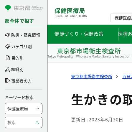
コンテンツにスキップ
保健医療
都全体で探す
健康づくり・保健政策
医療
防災・緊急情報
カテゴリ別
目的別
組織別
東京都市場衛生検査所
百貝
事業者の方
生かきの
キーワード検索
更新日
2023年6月30日