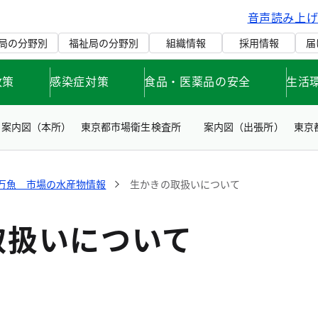
音声読み上
局の分野別
福祉局の分野別
組織情報
採用情報
届
政策
感染症対策
食品・医薬品の安全
生活
案内図（本所） 東京都市場衛生検査所
案内図（出張所） 東京
万魚 市場の水産物情報
生かきの取扱いについて
取扱いについて