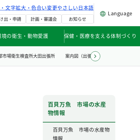
げ・文字拡大・色合い変更
やさしい日本語
Language
け出・申請
計画・審議会
お知らせ
環境の衛生・動物愛護
保健・医療を支える体制づくり
都市場衛生検査所大田出張所
案内図（出張所） 東京都市場衛生検
百貝万魚 市場の水産
物情報
百貝万魚 市場の水産物
情報