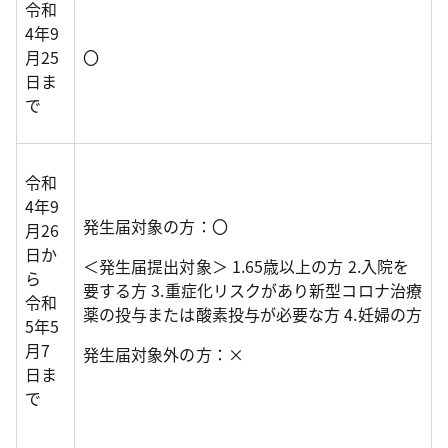
令和
4年9
月25
〇
日ま
で
令和
4年9
発生届対象の方：〇
月26
日か
＜発生届提出対象＞ 1.65歳以上の方 2.入院を
ら
要する方 3.重症化リスクがあり新型コロナ治療
令和
薬の投与または酸素投与が必要な方 4.妊婦の方
5年5
月7
発生届対象外の方：×
日ま
で