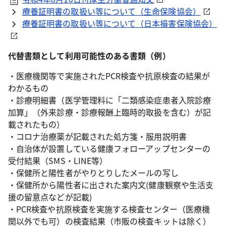
療養証明書の取扱い等について（生命保険協会）
療養証明書の取扱い等について（日本損害保険協会）
代替書類として利用可能性のある書類（例）
・医療機関等で実施されたPCR検査や抗原検査の結果が
わかるもの
・診療明細書（医学管理料に「二類感染症患者入院診療
加算」（外来診療・診療報酬上臨時的取扱を含む）が記
載されたもの）
・コロナ治療薬が記載された処方箋・服用説明書
・自治体が設置している健康フォローアップセンターの
受付結果（SMS・LINE等）
・保健所と陽性者がやりとりしたメールの写し
・保健所から陽性者に出された案内文(健康観察や生活支
援の留意点などが記載)
・PCR検査や抗原検査を実施する検査センター（医療機
関以外でも可）の検査結果（市販の検査キットは除く）