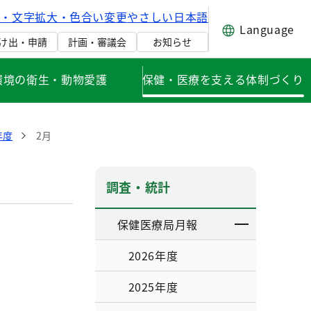
げ・文字拡大・色合い変更
やさしい日本語
Language
け出・申請
計画・審議会
お知らせ
環境の衛生・動物愛護
保健・医療を支える体制づくり
年度
2月
調査・統計
保健医療局月報
2026年度
2025年度