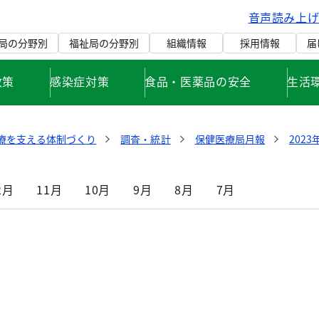
音声読み上
局の分野別
福祉局の分野別
組織情報
採用情報
届
政策
感染症対策
食品・医薬品の安全
生活
療を支える体制づくり
調査・統計
保健医療局月報
2023
2月
11月
10月
9月
8月
7月