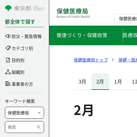
コンテンツにスキップ
保健医療
都全体で探す
健康づくり・保健政策
医療
防災・緊急情報
カテゴリ別
保健医療局トップ
保健・医
目的別
組織別
3月
2月
1月
1
事業者の方
キーワード検索
2月