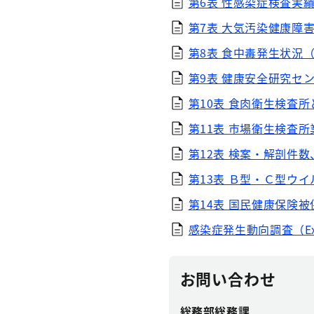
第6表 性感染症検査実績（
第7表 大気汚染健康障害
第8表 食中毒発生状況（E
第9表 健康安全研究セン
第10表 食肉衛生検査所と
第11表 市場衛生検査所業
第12表 検案・解剖件数
第13表 Ｂ型・Ｃ型ウイ
第14表 国民健康保険被保
感染症発生動向調査（Exc
お問い合わせ
総務部総務課