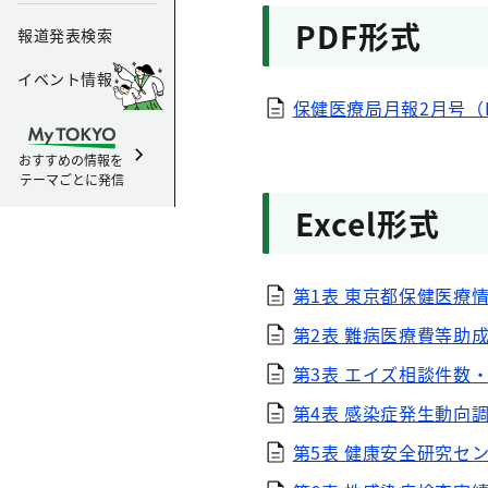
PDF形式
報道発表検索
イベント情報
保健医療局月報2月号（P
おすすめの情報を
テーマごとに発信
Excel形式
第1表 東京都保健医療情
第2表 難病医療費等助成対
第3表 エイズ相談件数・
第4表 感染症発生動向調
第5表 健康安全研究セン