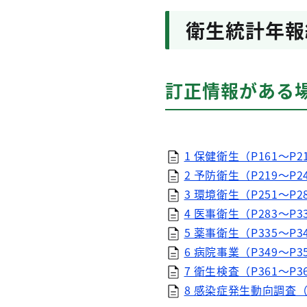
衛生統計年報
訂正情報がある
1 保健衛生（P161～P21
2 予防衛生（P219～P2
3 環境衛生（P251～P2
4 医事衛生（P283～P33
5 薬事衛生（P335～P3
6 病院事業（P349～P3
7 衛生検査（P361～P3
8 感染症発生動向調査（P