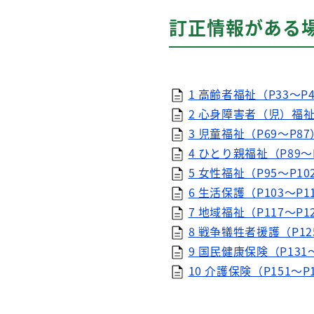
訂正情報がある
1 高齢者福祉（P33～P4
2 心身障害者（児）福祉（
3 児童福祉（P69～P87
4 ひとり親福祉（P89～P
5 女性福祉（P95～P10
6 生活保護（P103～P1
7 地域福祉（P117～P1
8 戦争犠牲者援護（P125
9 国民健康保険（P131～
10 介護保険（P151～P