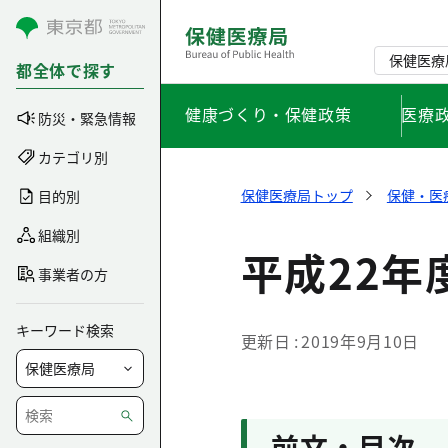
コンテンツにスキップ
保健医療
都全体で探す
健康づくり・保健政策
医療
防災・緊急情報
カテゴリ別
保健医療局トップ
保健・医
目的別
組織別
平成22年
事業者の方
キーワード検索
更新日
2019年9月10日
前文・目次