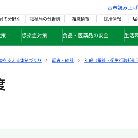
音声読み上
局の分野別
福祉局の分野別
組織情報
採用情報
届
政策
感染症対策
食品・医薬品の安全
生活
療を支える体制づくり
調査・統計
年報（福祉・衛生行政統計
度