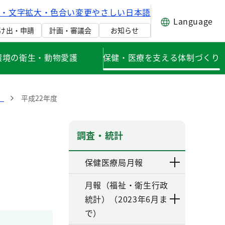
げ・文字拡大・色合い変更
やさしい日本語
Language
け出・申請
計画・審議会
お知らせ
環境の衛生・動物愛護
保健・医療を支える体制づくり
）
平成22年度
調査・統計
保健医療局月報
月報（福祉・衛生行政
統計）（2023年6月ま
で）