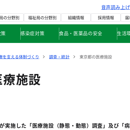
音声読み上
局の分野別
福祉局の分野別
組織情報
採用情報
届
政策
感染症対策
食品・医薬品の安全
生活
療を支える体制づくり
調査・統計
東京都の医療施設
医療施設
が実施した「医療施設（静態・動態）調査」及び「病