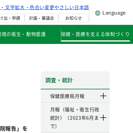
げ・文字拡大・色合い変更
やさしい日本語
Language
け出・申請
計画・審議会
お知らせ
環境の衛生・動物愛護
保健・医療を支える体制づくり
調査・統計
保健医療局月報
月報（福祉・衛生行政
統計）（2023年6月ま
で）
院報告」を