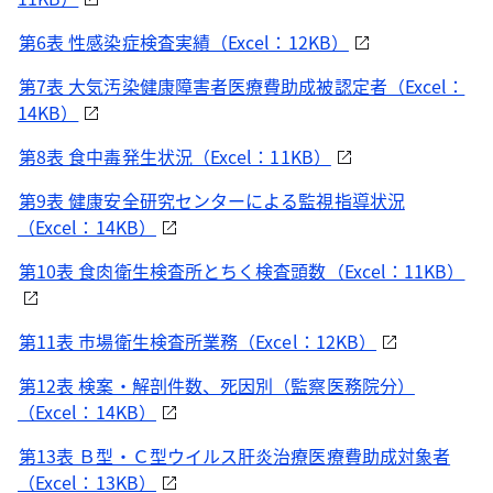
第6表 性感染症検査実績（Excel：12KB）
第7表 大気汚染健康障害者医療費助成被認定者（Excel：
14KB）
第8表 食中毒発生状況（Excel：11KB）
第9表 健康安全研究センターによる監視指導状況
（Excel：14KB）
第10表 食肉衛生検査所とちく検査頭数（Excel：11KB）
第11表 市場衛生検査所業務（Excel：12KB）
第12表 検案・解剖件数、死因別（監察医務院分）
（Excel：14KB）
第13表 Ｂ型・Ｃ型ウイルス肝炎治療医療費助成対象者
（Excel：13KB）