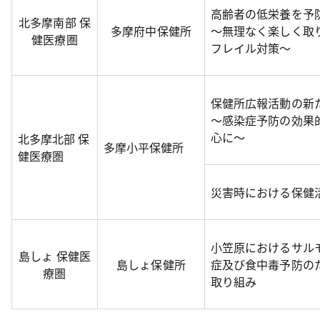
高齢者の低栄養を予
北多摩南部 保
多摩府中保健所
～無理なく楽しく取
健医療圏
フレイル対策～
保健所広報活動の新
～感染症予防の効果
心に～
北多摩北部 保
多摩小平保健所
健医療圏
災害時における保健
小笠原におけるサル
島しょ 保健医
島しょ保健所
症及び食中毒予防の
療圏
取り組み