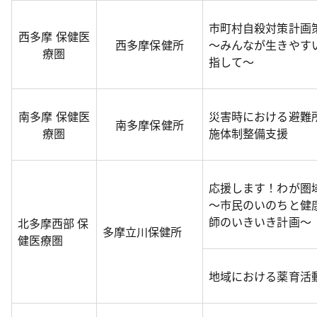
市町村自殺対策計画
西多摩 保健医
西多摩保健所
～みんなが生きやす
療圏
指して～
南多摩 保健医
災害時における避難
南多摩保健所
療圏
施体制整備支援
応援します！わが圏
～市民のいのちと健
師のいきいき計画～
北多摩西部 保
多摩立川保健所
健医療圏
地域における薬育活