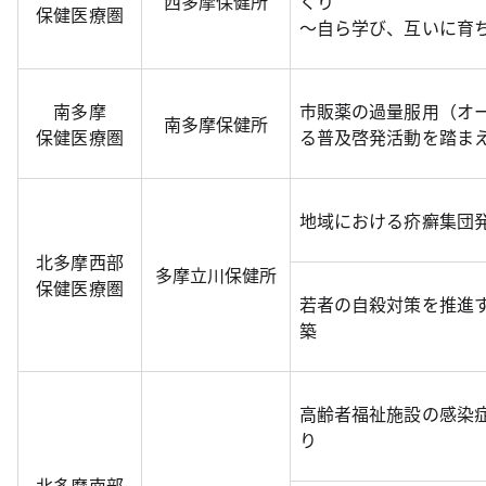
西多摩保健所
くり
保健医療圏
～自ら学び、互いに育
南多摩
市販薬の過量服用（オ
南多摩保健所
保健医療圏
る普及啓発活動を踏ま
地域における疥癬集団
北多摩西部
多摩立川保健所
保健医療圏
若者の自殺対策を推進
築
高齢者福祉施設の感染
り
北多摩南部