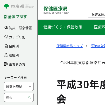
コンテンツにスキップ
保健医療
都全体で探す
健康づくり・保健政策
医療
防災・緊急情報
カテゴリ別
保健医療局トップ
感染症対
目的別
組織別
令和4年度東京都感染症
事業者の方
キーワード検索
平成30
会