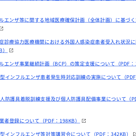
フルエンザ等に関する地域医療確保計画（全体計画）に基づ
染症診療協力医療機関における外国人感染症患者受入れ状況
B）
ルエンザ事業継続計画（BCP）の策定支援について（PDF：1
新型インフルエンザ患者発生時対応訓練の実施について（PDF：
個人防護具着脱訓練支援及び個人防護具配備事業について（PDF
者登録について（PDF：198KB）
新型インフルエンザ等対策講習会について（PDF：342KB）