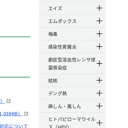
エイズ
エムポックス
梅毒
感染性胃腸炎
劇症型溶血性レンサ球
菌感染症
結核
デング熱
B）
麻しん・風しん
038KB）
ヒトパピローマウイル
く対応について
ス（HPV）