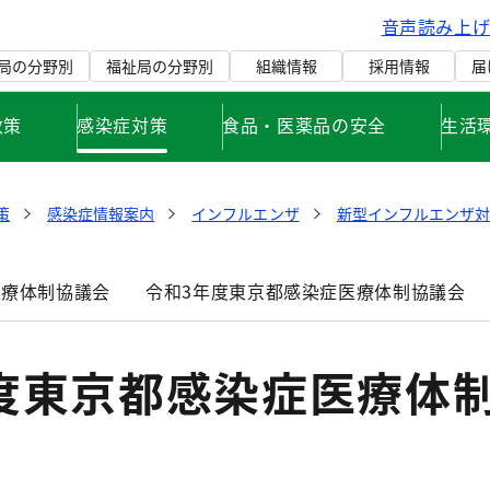
音声読み上
局の分野別
福祉局の分野別
組織情報
採用情報
届
政策
感染症対策
食品・医薬品の安全
生活
策
感染症情報案内
インフルエンザ
新型インフルエンザ
医療体制協議会
令和3年度東京都感染症医療体制協議会
年度東京都感染症医療体