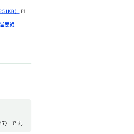
51KB）
営要領
47） です。