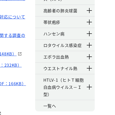
高齢者の肺炎球菌
く対応について
帯状疱疹
ハンセン病
に関する調査の
ロタウイルス感染症
48KB）
エボラ出血熱
232KB）
ウエストナイル熱
HTLV-1（ヒトＴ細胞
：166KB）
白血病ウイルス－Ｉ
型）
一覧へ