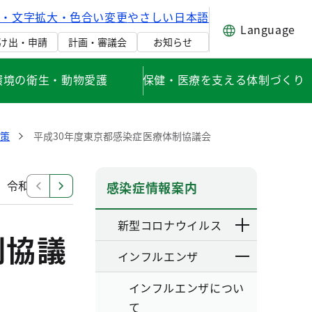
げ・文字拡大・色合い変更
やさしい日本語
Language
け出・申請
計画・審議会
お知らせ
環境の衛生・動物愛護
保健・医療を支える体制づくり
対策
平成30年度東京都感染症医療体制協議会
令和2年度東京都感染症医療体制協議会
令和元年度新
感染症情報案内
新型コロナウイルス
制協議
インフルエンザ
インフルエンザについ
て