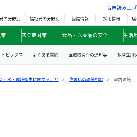
音声読み上
局の分野別
福祉局の分野別
組織情報
採用情報
届
政策
感染症対策
食品・医薬品の安全
生活
トピックス
よくある質問
医療機関への通知等
多摩立川
い・水・環境衛生に関すること
住まいの環境相談
室内環境