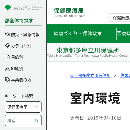
コンテンツにスキップ
保健医療
都全体で探す
健康づくり・保健政策
医療
防災・緊急情報
カテゴリ別
目的別
組織別
東京都多摩立川保健所
住ま
事業者の方
室内環境
キーワード検索
更新日
2019年9月10日