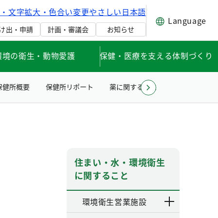
げ・文字拡大・色合い変更
やさしい日本語
Language
け出・申請
計画・審議会
お知らせ
環境の衛生・動物愛護
保健・医療を支える体制づくり
保健所概要
保健所リポート
薬に関すること
住まい・水・
住まい・水・環境衛生
に関すること
環境衛生営業施設