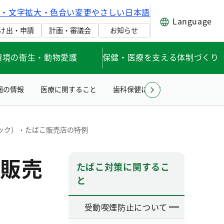
げ・文字拡大・色合い変更
やさしい日本語
Language
け出・申請
計画・審議会
お知らせ
環境の衛生・動物愛護
保健・医療を支える体制づくり
圏の情報
医療に関すること
歯科保健に関すること
医療安
ック）・たばこ販売店の特例
販売
たばこ対策に関するこ
と
受動喫煙防止について