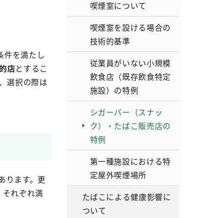
喫煙室について
喫煙室を設ける場合の
技術的基準
条件を満たし
従業員がいない小規模
的店
とするこ
飲食店（既存飲食特定
、選択の際は
施設）の特例
シガーバー（スナッ
ク）・たばこ販売店の
特例
第一種施設における特
定屋外喫煙場所
あります。更
、それぞれ満
たばこによる健康影響に
ついて