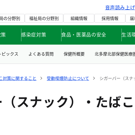
音声読み上
局の分野別
福祉局の分野別
組織情報
採用情報
届
政策
感染症対策
食品・医薬品の安全
生活
トピックス
よくある質問
保健所概要
北多摩北部保健医療
こ対策に関すること
受動喫煙防止について
シガーバー（スナ
ー（スナック）・たばこ