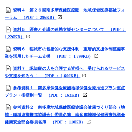
資料４ 第２６回南多摩保健医療圏 地域保健医療福祉フォ
ーラム
（PDF ： 296KB）
資料５ 医療と介護の連携支援センターについて
（PDF ：
1,226KB）
資料６ 稲城市の包括的な支援体制 重層的支援体制整備事
業を活用したチーム支援
（PDF ： 1,799KB）
資料７ 認知症の人を介護する皆様へ 受けられるサービス
や支援を知ろう！
（PDF ： 1,600KB）
参考資料１ 南多摩保健医療圏地域保健医療推進プラン重点
プラン・指標別一覧
（PDF ： 163KB）
参考資料２ 南多摩地域保健医療協議会健康づくり部会（地
域・職域連携推進協議会）委員名簿 南多摩地域保健医療協議会
健康安全部会委員名簿
（PDF ： 110KB）