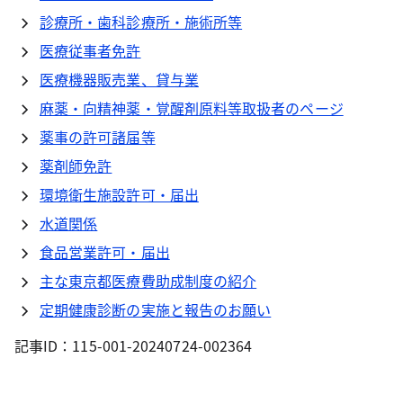
診療所・歯科診療所・施術所等
医療従事者免許
医療機器販売業、貸与業
麻薬・向精神薬・覚醒剤原料等取扱者のページ
薬事の許可諸届等
薬剤師免許
環境衛生施設許可・届出
水道関係
食品営業許可・届出
主な東京都医療費助成制度の紹介
定期健康診断の実施と報告のお願い
記事ID：115-001-20240724-002364