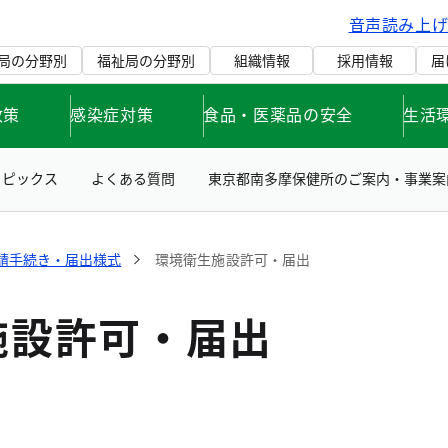
音声読み上
局の分野別
福祉局の分野別
組織情報
採用情報
届
政策
感染症対策
食品・医薬品の安全
生活
トピックス
よくある質問
東京都南多摩保健所のご案内・事業案
請手続き・届出様式
環境衛生施設許可・届出
施設許可・届出