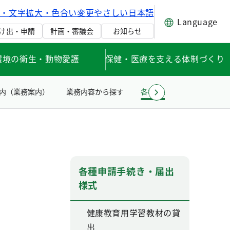
げ・文字拡大・色合い変更
やさしい日本語
Language
け出・申請
計画・審議会
お知らせ
環境の衛生・動物愛護
保健・医療を支える体制づくり
内（業務案内）
業務内容から探す
各種申請手続き・届出様式
各種申請手続き・届出
様式
健康教育用学習教材の貸
出