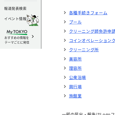
報道発表検索
各種手続きフォーム
イベント情報
プール
クリーニング師免許申
おすすめの情報を
コインオペレーション
テーマごとに発信
クリーニング所
美容所
理容所
公衆浴場
興行場
旅館業
一部の届出・報告はLogo