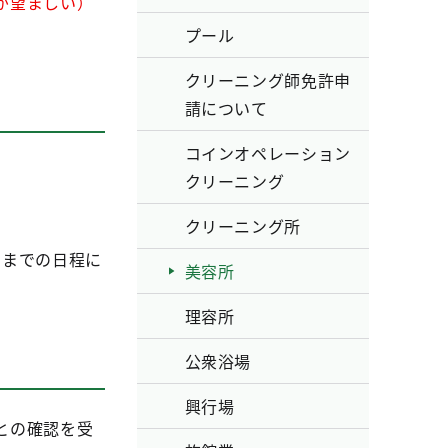
が望ましい）
プール
クリーニング師免許申
請について
コインオペレーション
クリーニング
クリーニング所
日までの日程に
美容所
理容所
公衆浴場
興行場
との確認を受