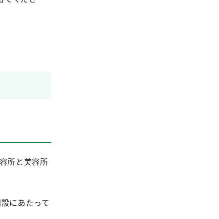
）
理容所と美容所
設にあたって