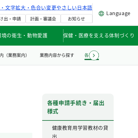
げ・文字拡大・色合い変更
やさしい日本語
Language
け出・申請
計画・審議会
お知らせ
環境の衛生・動物愛護
保健・医療を支える体制づくり
内（業務案内）
業務内容から探す
各種申請手続き・届出様式
各種申請手続き・届出
様式
健康教育用学習教材の貸
出