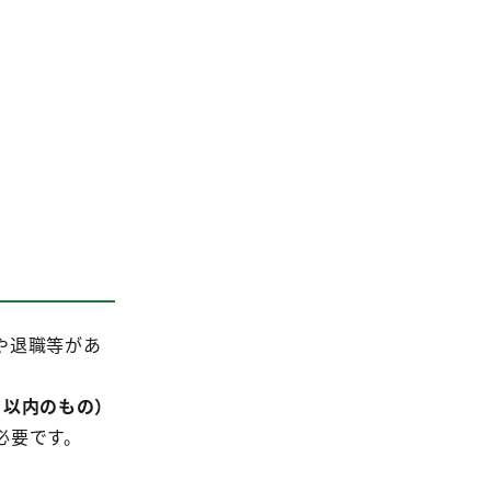
や退職等があ
月以内のもの）
必要です。