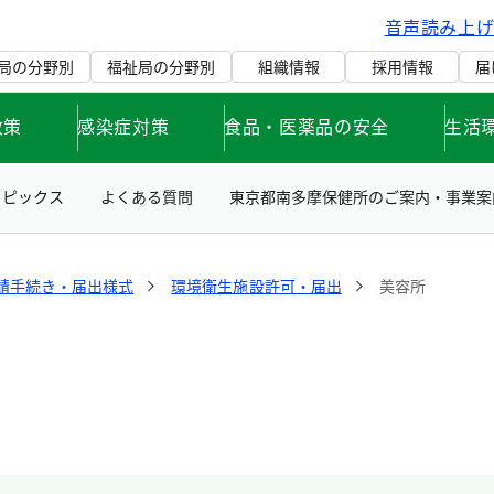
音声読み上
局の分野別
福祉局の分野別
組織情報
採用情報
届
政策
感染症対策
食品・医薬品の安全
生活
トピックス
よくある質問
東京都南多摩保健所のご案内・事業案
請手続き・届出様式
環境衛生施設許可・届出
美容所