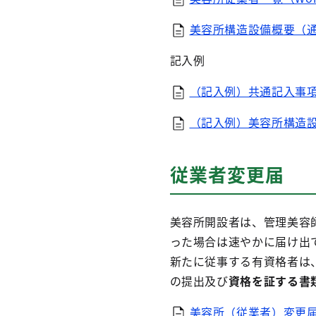
美容所構造設備概要（通知
記入例
（記入例）共通記入事項（
（記入例）美容所構造設備
従業者変更届
美容所開設者は、管理美容
った場合は速やかに届け出
新たに従事する有資格者は
の提出及び
資格を証する書
美容所（従業者）変更届（