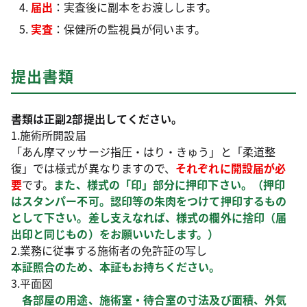
届出
：実査後に副本をお渡しします。
実査
：保健所の監視員が伺います。
提出書類
書類は正副2部提出してください。
1.施術所開設届
「あん摩マッサージ指圧・はり・きゅう」と「柔道整
復」では様式が異なりますので、
それぞれに開設届が必
要
です。
また、様式の「印」部分に押印下さい。（押印
はスタンパー不可。認印等の朱肉をつけて押印するもの
として下さい。差し支えなれば、様式の欄外に捨印（届
出印と同じもの）をお願いいたします。）
2.業務に従事する施術者の免許証の写し
本証照合のため、本証もお持ちください。
3.平面図
各部屋の用途、施術室・待合室の寸法及び面積、外気