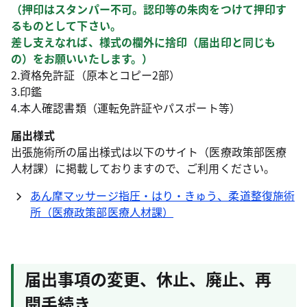
（押印はスタンパー不可。認印等の朱肉をつけて押印す
るものとして下さい。
差し支えなれば、様式の欄外に捨印（届出印と同じも
の）をお願いいたします。）
2.資格免許証（原本とコピー2部）
3.印鑑
4.本人確認書類（運転免許証やパスポート等）
届出様式
出張施術所の届出様式は以下のサイト（医療政策部医療
人材課）に掲載しておりますので、ご利用ください。
あん摩マッサージ指圧・はり・きゅう、柔道整復施術
所（医療政策部医療人材課）
届出事項の変更、休止、廃止、再
開手続き