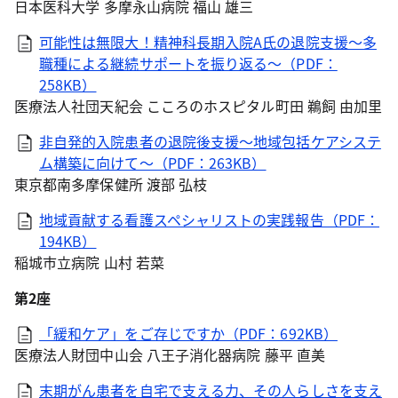
日本医科大学 多摩永山病院 福山 雄三
可能性は無限大！精神科長期入院A氏の退院支援～多
職種による継続サポートを振り返る～（PDF：
258KB）
医療法人社団天紀会 こころのホスピタル町田 鵜飼 由加里
非自発的入院患者の退院後支援～地域包括ケアシステ
ム構築に向けて～（PDF：263KB）
東京都南多摩保健所 渡部 弘枝
地域貢献する看護スペシャリストの実践報告（PDF：
194KB）
稲城市立病院 山村 若菜
第2座
「緩和ケア」をご存じですか（PDF：692KB）
医療法人財団中山会 八王子消化器病院 藤平 直美
末期がん患者を自宅で支える力、その人らしさを支え