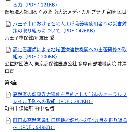
る力（PDF：221KB）
医療法人社団めぐみ会 南大沢メディカルプラザ 宮崎 民世
八王子市における在宅人工呼吸器等使用者への災害対
策の取り組みについて（PDF：426KB）
八王子市保健所 友田 愛
認定看護師による地域医療連携機関への出張研修の取
組み（PDF：200KB）
公益財団法人 東京都保健医療公社 多摩南部地域病院 井澤
由香
第3座
高齢者の健康寿命延伸を目的とした当市のオーラルフ
レイル予防への取組（PDF：282KB）
町田市保健所 田中 智香
町田市高齢者歯科口腔機能健診～2年4カ月を振り返る
～（PDF：949KB）